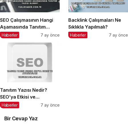
SEO Çalışmasının Hangi
Backlink Çalışmaları Ne
Aşamasında Tanıtım
Sıklıkla Yapılmalı?
Yazısı Alınır?
Haberler
7 ay önce
Haberler
7 ay önce
Tanıtım Yazısı Nedir?
SEO’ya Etkisi ve
Avantajları
Haberler
7 ay önce
Bir Cevap Yaz