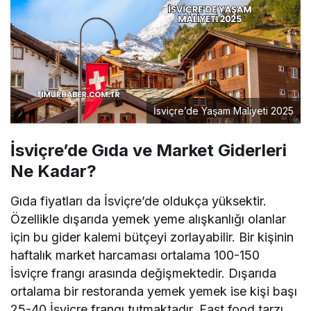
İsviçre’de Yaşam Maliyeti 2025
İsviçre’de Gıda ve Market Giderleri
Ne Kadar?
Gıda fiyatları da İsviçre’de oldukça yüksektir.
Özellikle dışarıda yemek yeme alışkanlığı olanlar
için bu gider kalemi bütçeyi zorlayabilir. Bir kişinin
haftalık market harcaması ortalama 100-150
İsviçre frangı arasında değişmektedir. Dışarıda
ortalama bir restoranda yemek yemek ise kişi başı
25-40 İsviçre frangı tutmaktadır. Fast food tarzı