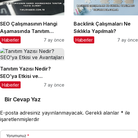
SEO Çalışmasının Hangi
Backlink Çalışmaları Ne
Aşamasında Tanıtım
Sıklıkla Yapılmalı?
Yazısı Alınır?
Haberler
7 ay önce
Haberler
7 ay önce
Tanıtım Yazısı Nedir?
SEO’ya Etkisi ve
Avantajları
Haberler
7 ay önce
Bir Cevap Yaz
E-posta adresiniz yayınlanmayacak.
Gerekli alanlar
*
ile
işaretlenmişlerdir
Yorumunuz
*