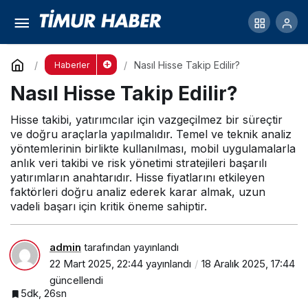
Yurt Dışında Yaşamak İçin Diploma
Gerekiyor mu?
Yorum Yap
Paylaş
Nasıl Hisse Takip Edilir?
Haberler
Nasıl Hisse Takip Edilir?
Hisse takibi, yatırımcılar için vazgeçilmez bir süreçtir
ve doğru araçlarla yapılmalıdır. Temel ve teknik analiz
yöntemlerinin birlikte kullanılması, mobil uygulamalarla
anlık veri takibi ve risk yönetimi stratejileri başarılı
yatırımların anahtarıdır. Hisse fiyatlarını etkileyen
faktörleri doğru analiz ederek karar almak, uzun
vadeli başarı için kritik öneme sahiptir.
admin
tarafından yayınlandı
22 Mart 2025, 22:44
yayınlandı
18 Aralık 2025, 17:44
güncellendi
5dk, 26sn